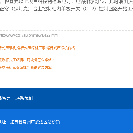
检查完以上项目给控制柜通电时，电源指示灯亮，此时油加热
正常（绿灯亮）合上控制柜内单极开关（QF2）控制回路开始工
。
//www.czsjysj.com/news/422.html
杆式压缩机
,
螺杆式压缩机厂家
,
螺杆式压缩机价格
频螺杆式压缩机出现故障怎么维修?
杆空压机高温怎样判断与解决方案
线留言
联系我们
|
649 地址：江苏省常州市武进区漕桥镇