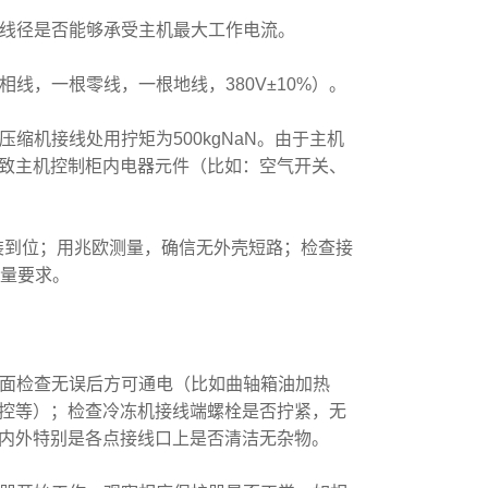
线径是否能够承受主机最大工作电流。
，一根零线，一根地线，380V±10%）。
机接线处用拧矩为500kgNaN。由于主机
致主机控制柜内电器元件（比如：空气开关、
到位；用兆欧测量，确信无外壳短路；检查接
容量要求。
面检查无误后方可通电（比如曲轴箱油加热
控等）；检查冷冻机接线端螺栓是否拧紧，无
内外特别是各点接线口上是否清洁无杂物。