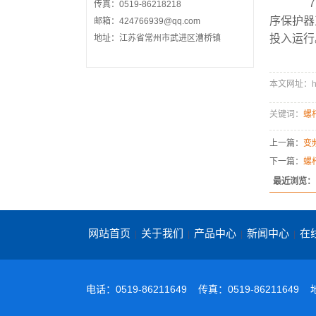
7）
传真：0519-86218218
序保护器
邮箱：424766939@qq.com
投入运行
地址：江苏省常州市武进区漕桥镇
本文网址：http:
关键词：
螺
上一篇：
变
下一篇：
螺
最近浏览：
网站首页
关于我们
产品中心
新闻中心
在
|
|
|
|
电话：0519-86211649 传真：0519-86211