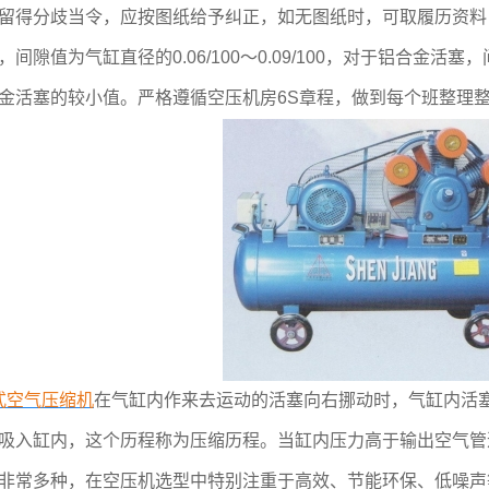
留得分歧当令，应按图纸给予纠正，如无图纸时，可取履历资料
间隙值为气缸直径的0.06/100～0.09/100，对于铝合金活塞，间隙
金活塞的较小值。严格遵循空压机房6S章程，做到每个班整理
式空气压缩机
在气缸内作来去运动的活塞向右挪动时，气缸内活塞左
吸入缸内，这个历程称为压缩历程。当缸内压力高于输出空气管道
非常多种，在空压机选型中特别注重于高效、节能环保、低噪声