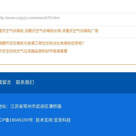
//www.czsjysj.com/news/476.html
塞式空气压缩机
,
活塞式空气压缩机价格
,
活塞式空气压缩机厂家
频螺杆式压缩机与普通工频空压机对比有哪些优势呢？
杆式空压机空气过滤器品质的好坏极端重要
线留言
联系我们
|
649 地址：江苏省常州市武进区漕桥镇
CP备18045193号
技术支持:亚圣科技