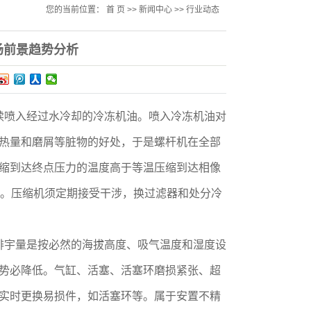
您的当前位置：
首 页
>>
新闻中心
>>
行业动态
场前景趋势分析
续喷入经过水冷却的冷冻机油。喷入冷冻机油对
热量和磨屑等脏物的好处，于是螺杆机在全部
缩到达终点压力的温度高于等温压缩到达相像
右。压缩机须定期接受干涉，换过滤器和处分冷
排宇量是按必然的海拔高度、吸气温度和湿度设
势必降低。气缸、活塞、活塞环磨损紧张、超
实时更换易损件，如活塞环等。属于安置不精