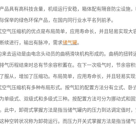
产品具有高科技含量，机组运行安稳，箱体配有隔音防尘设施，
际保举的绿色环保产品，在国内同行业水平名列前矛。
式空气压缩机的优点是布局简单，应用寿命长，并且轻易实现大
断续进行，输出有脉冲，需求
储气罐
。
的来去运动是由电念头动员的曲柄滑块机构形成的。曲柄的扭转运
排气历程结束时总有节余容积蓄在。在下一次吸气时，节余容积
了服从，增加了压缩功。布局简单，应用寿命长，并且轻易实现
式空气压缩机有多种布局形式。按气缸的配置方法分有立式、卧
为单级式、双级式和多级式三种。按配置方法可分为挪动式和固
。此中，卸荷式掌握方法是指当储气罐内的压力到达调定值时，
这种空转状况称为卸荷运行。而压力开关式掌握方法是指当储气