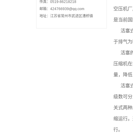
传真：0519-86218218
空压机厂
邮箱：424766939@qq.com
地址：江苏省常州市武进区漕桥镇
是当前国
活塞
于排气为
活塞
压缩机在
量，降低
活塞
级数可分
关式两种
缩运行。
行。