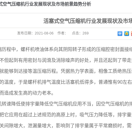
式空气压缩机行业发展现状及市场前景趋势分析
活塞式空气压缩机行业发展现状及市
发布日期：
2021-08-06
作者：
点击：
269
缩历程中，螺杆机喷油体系向其阴阳转子形成的压缩腔密封面接
不但起到有用密封与润滑及消除噪声的好处，并且还起到了带走
就能够到达接等温压缩历程。凭据热力学表面，相像工质绝热压
的温度，于是螺杆机排气温度比活塞机低得多，普通惟有90左
而造成发生高的动力老本。
机转速降低使排宇量降低空气压缩机应用不当，因空气压缩机的
把它应用在超过上述规范的高原上时，吸气压力降低等，排宇量
关间隙增大，泄漏量增大，影响到了排宇量属于平常磨损时，需